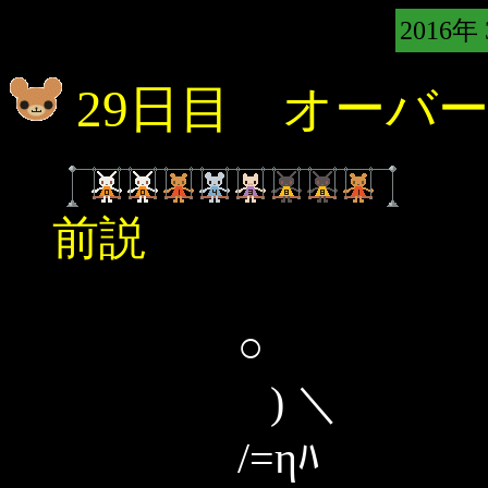
2016年
29日目 オーバ
前説
○
) ＼
/=ηﾊ