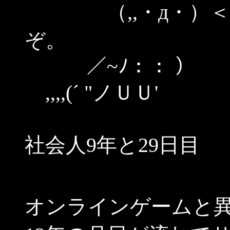
（,,・д・）＜で
ぞ。
／~ﾉ：： 
,,,,(´ "ノＵＵ'
社会人9年と29日目
オンラインゲームと