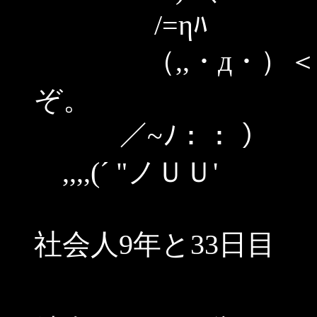
/=ηﾊ
（,,・д・）＜で
ぞ。
／~ﾉ：： 
,,,,(´ "ノＵＵ'
社会人9年と33日目