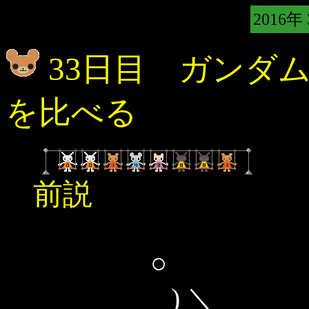
2016年
33日目 ガンダ
を比べる
前説
○
) ＼