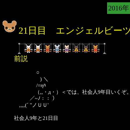
2016年
21日目 エンジェルビー
前説
○
) ＼
/=ηﾊ
（,,・д・）＜では、社会人9年目いくぞ
／~ﾉ：： ）
,,,,(´ "ノＵＵ'
社会人9年と21日目