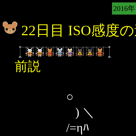
2016年
22日目 ISO感度
前説
○
) ＼
/=ηﾊ