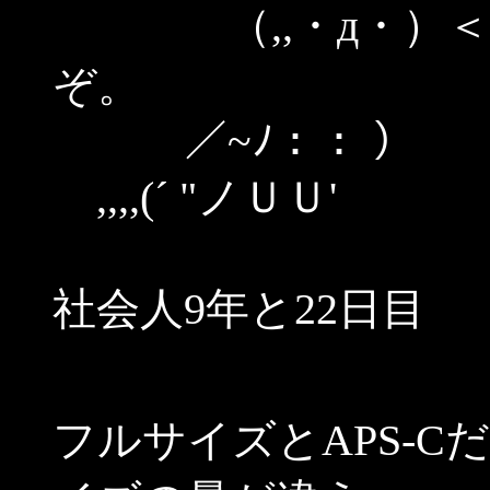
（,,・д・）＜で
ぞ。
／~ﾉ：： 
,,,,(´ "ノＵＵ'
社会人9年と22日目
フルサイズとAPS-