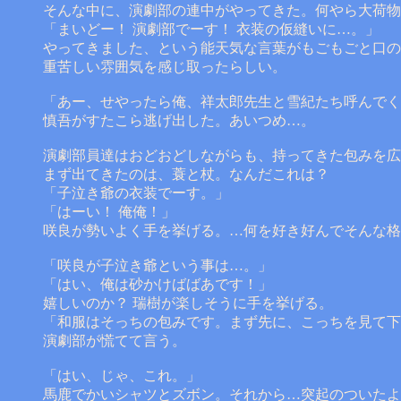
そんな中に、演劇部の連中がやってきた。何やら大荷物
「まいどー！ 演劇部でーす！ 衣装の仮縫いに…。」
やってきました、という能天気な言葉がもごもごと口の
重苦しい雰囲気を感じ取ったらしい。
「あー、せやったら俺、祥太郎先生と雪紀たち呼んでく
慎吾がすたこら逃げ出した。あいつめ…。
演劇部員達はおどおどしながらも、持ってきた包みを広
まず出てきたのは、蓑と杖。なんだこれは？
「子泣き爺の衣装でーす。」
「はーい！ 俺俺！」
咲良が勢いよく手を挙げる。…何を好き好んでそんな格
「咲良が子泣き爺という事は…。」
「はい、俺は砂かけばばあです！」
嬉しいのか？ 瑞樹が楽しそうに手を挙げる。
「和服はそっちの包みです。まず先に、こっちを見て下
演劇部が慌てて言う。
「はい、じゃ、これ。」
馬鹿でかいシャツとズボン。それから…突起のついたよ