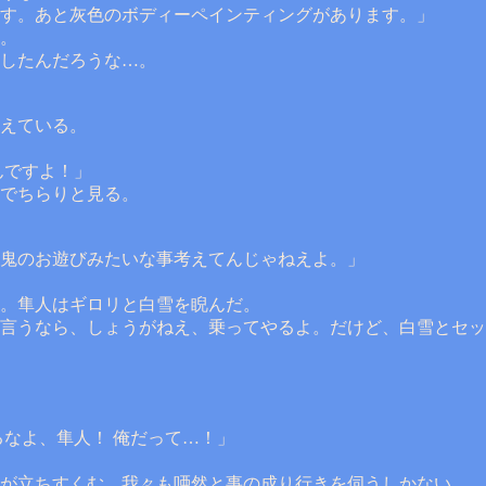
す。あと灰色のボディーペインティングがあります。」
。
したんだろうな…。
えている。
んですよ！」
でちらりと見る。
鬼のお遊びみたいな事考えてんじゃねえよ。」
。隼人はギロリと白雪を睨んだ。
言うなら、しょうがねえ、乗ってやるよ。だけど、白雪とセッ
るなよ、隼人！ 俺だって…！」
が立ちすくむ。我々も唖然と事の成り行きを伺うしかない。