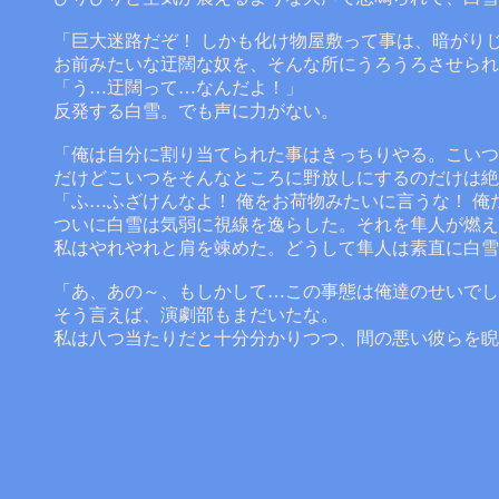
「巨大迷路だぞ！ しかも化け物屋敷って事は、暗がり
お前みたいな迂闊な奴を、そんな所にうろうろさせられ
「う…迂闊って…なんだよ！」
反発する白雪。でも声に力がない。
「俺は自分に割り当てられた事はきっちりやる。こいつ
だけどこいつをそんなところに野放しにするのだけは絶
「ふ…ふざけんなよ！ 俺をお荷物みたいに言うな！ 
ついに白雪は気弱に視線を逸らした。それを隼人が燃え
私はやれやれと肩を竦めた。どうして隼人は素直に白雪
「あ、あの～、もしかして…この事態は俺達のせいでし
そう言えば、演劇部もまだいたな。
私は八つ当たりだと十分分かりつつ、間の悪い彼らを睨