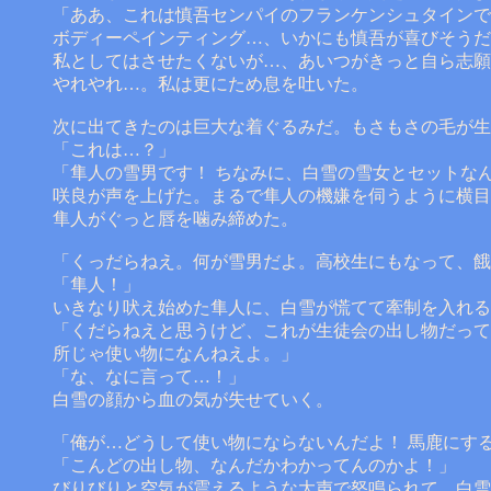
「ああ、これは慎吾センパイのフランケンシュタインで
ボディーペインティング…、いかにも慎吾が喜びそうだ
私としてはさせたくないが…、あいつがきっと自ら志願
やれやれ…。私は更にため息を吐いた。
次に出てきたのは巨大な着ぐるみだ。もさもさの毛が生
「これは…？」
「隼人の雪男です！ ちなみに、白雪の雪女とセットな
咲良が声を上げた。まるで隼人の機嫌を伺うように横目
隼人がぐっと唇を噛み締めた。
「くっだらねえ。何が雪男だよ。高校生にもなって、餓
「隼人！」
いきなり吠え始めた隼人に、白雪が慌てて牽制を入れる
「くだらねえと思うけど、これが生徒会の出し物だって
所じゃ使い物になんねえよ。」
「な、なに言って…！」
白雪の顔から血の気が失せていく。
「俺が…どうして使い物にならないんだよ！ 馬鹿にす
「こんどの出し物、なんだかわかってんのかよ！」
びりびりと空気が震えるような大声で怒鳴られて、白雪