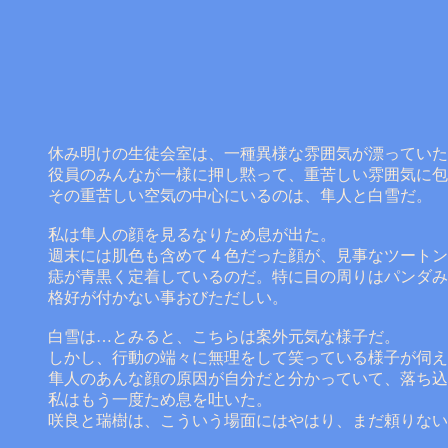
休み明けの生徒会室は、一種異様な雰囲気が漂っていた
役員のみんなが一様に押し黙って、重苦しい雰囲気に包
その重苦しい空気の中心にいるのは、隼人と白雪だ。
私は隼人の顔を見るなりため息が出た。
週末には肌色も含めて４色だった顔が、見事なツートン
痣が青黒く定着しているのだ。特に目の周りはパンダみ
格好が付かない事おびただしい。
白雪は…とみると、こちらは案外元気な様子だ。
しかし、行動の端々に無理をして笑っている様子が伺え
隼人のあんな顔の原因が自分だと分かっていて、落ち込
私はもう一度ため息を吐いた。
咲良と瑞樹は、こういう場面にはやはり、まだ頼りない