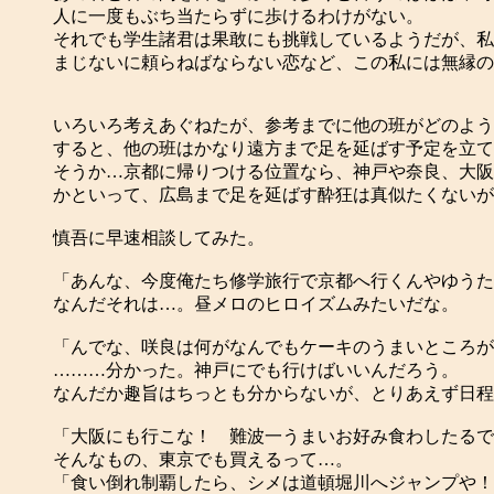
人に一度もぶち当たらずに歩けるわけがない。
それでも学生諸君は果敢にも挑戦しているようだが、私
まじないに頼らねばならない恋など、この私には無縁の
いろいろ考えあぐねたが、参考までに他の班がどのよう
すると、他の班はかなり遠方まで足を延ばす予定を立て
そうか…京都に帰りつける位置なら、神戸や奈良、大阪
かといって、広島まで足を延ばす酔狂は真似たくないが
慎吾に早速相談してみた。
「あんな、今度俺たち修学旅行で京都へ行くんやゆうた
なんだそれは…。昼メロのヒロイズムみたいだな。
「んでな、咲良は何がなんでもケーキのうまいところが
………分かった。神戸にでも行けばいいんだろう。
なんだか趣旨はちっとも分からないが、とりあえず日程
「大阪にも行こな！ 難波一うまいお好み食わしたるで
そんなもの、東京でも買えるって…。
「食い倒れ制覇したら、シメは道頓堀川へジャンプや！