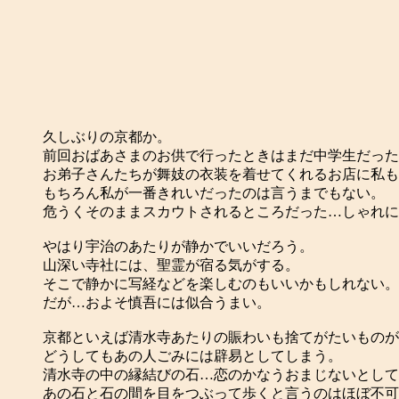
久しぶりの京都か。
前回おばあさまのお供で行ったときはまだ中学生だった
お弟子さんたちが舞妓の衣装を着せてくれるお店に私も
もちろん私が一番きれいだったのは言うまでもない。
危うくそのままスカウトされるところだった…しゃれに
やはり宇治のあたりが静かでいいだろう。
山深い寺社には、聖霊が宿る気がする。
そこで静かに写経などを楽しむのもいいかもしれない。
だが…およそ慎吾には似合うまい。
京都といえば清水寺あたりの賑わいも捨てがたいものが
どうしてもあの人ごみには辟易としてしまう。
清水寺の中の縁結びの石…恋のかなうおまじないとして
あの石と石の間を目をつぶって歩くと言うのはほぼ不可