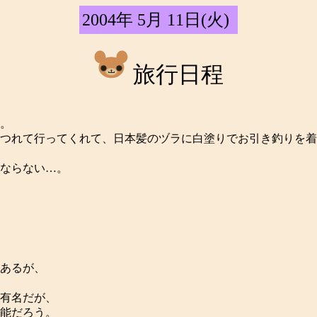
2004年 5月 11日(火)
旅行日程
。
つれて行ってくれて、日本髪のヅラに白塗りでお引き釣りを着
ならない…。
あるが、
有名だが、
能だろう。