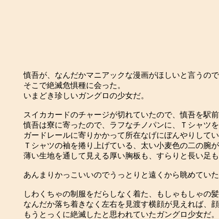
慎吾が、なんだかマニアックな漫画がほしいと言うので
そこで絶滅危惧種に会った。
いまどき珍しいガングロの少女だ。
スイカカードのチャージが切れていたので、慎吾を駅前
慎吾は寮に寄ったので、ラフなチノパンに、Ｔシャツを
ガードレールに寄りかかって所在なげにぼんやりしてい
Ｔシャツの袖を捲り上げている、太い小麦色の二の腕が
薄い生地を通して見える厚い胸板も、すらりと長い足も
あんまりかっこいいのでうっとりと遠くから眺めていた
しわくちゃの制服をだらしなく着た、もしゃもしゃの髪
なんだか落ち着きなく左右を見渡す横顔が見えれば、顔
もうとっくに絶滅したと思われていたガングロ少女だ。