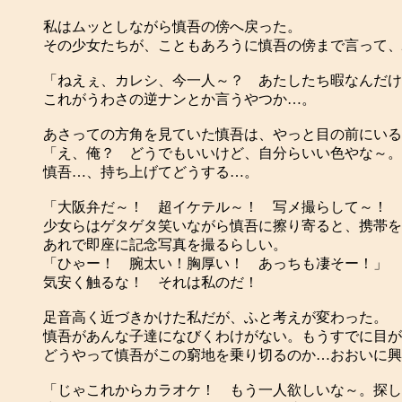
私はムッとしながら慎吾の傍へ戻った。
その少女たちが、こともあろうに慎吾の傍まで言って、
「ねえぇ、カレシ、今一人～？ あたしたち暇なんだけ
これがうわさの逆ナンとか言うやつか…。
あさっての方角を見ていた慎吾は、やっと目の前にいる
「え、俺？ どうでもいいけど、自分らいい色やな～。
慎吾…、持ち上げてどうする…。
「大阪弁だ～！ 超イケテル～！ 写メ撮らして～！ 
少女らはゲタゲタ笑いながら慎吾に擦り寄ると、携帯を
あれで即座に記念写真を撮るらしい。
「ひゃー！ 腕太い！胸厚い！ あっちも凄そー！」
気安く触るな！ それは私のだ！
足音高く近づきかけた私だが、ふと考えが変わった。
慎吾があんな子達になびくわけがない。もうすでに目が
どうやって慎吾がこの窮地を乗り切るのか…おおいに興
「じゃこれからカラオケ！ もう一人欲しいな～。探し