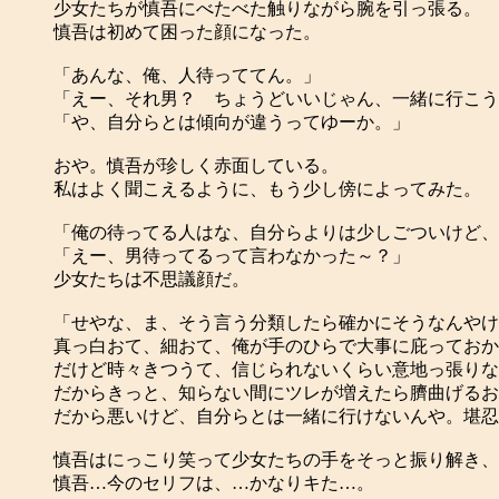
少女たちが慎吾にべたべた触りながら腕を引っ張る。
慎吾は初めて困った顔になった。
「あんな、俺、人待っててん。」
「えー、それ男？ ちょうどいいじゃん、一緒に行こう
「や、自分らとは傾向が違うってゆーか。」
おや。慎吾が珍しく赤面している。
私はよく聞こえるように、もう少し傍によってみた。
「俺の待ってる人はな、自分らよりは少しごついけど、
「えー、男待ってるって言わなかった～？」
少女たちは不思議顔だ。
「せやな、ま、そう言う分類したら確かにそうなんやけ
真っ白おて、細おて、俺が手のひらで大事に庇っておか
だけど時々きつうて、信じられないくらい意地っ張りな
だからきっと、知らない間にツレが増えたら臍曲げるお
だから悪いけど、自分らとは一緒に行けないんや。堪忍
慎吾はにっこり笑って少女たちの手をそっと振り解き、
慎吾…今のセリフは、…かなりキた…。