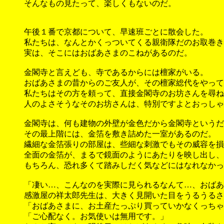
そんなもの見たって、楽しくもないのだ。
午後１番で京都について、早速班ごとに散会した。
私たちは、なんとかくっついてくる親衛隊だのお取巻き
実は、そこにはおばあさまのこねがあるのだ。
金閣寺と言えども、寺であるからには檀家がいる。
おばあさまの昔からのご友人が、その檀家総代をやって
私たちはその方を頼って、直接金閣寺のお坊さんを尋ね
人のよさそうなそのお坊さんは、特別ですよとおっしゃ
金閣寺は、何も建物の外壁が金色だから金閣寺というだ
その最上階には、金箔を敷き詰めた一室があるのだ。
繊細な金箔張りの部屋は、些細な刺激でもその威容を損
全面の金箔が、まるで鏡面のようにあたりを映し出し、
もちろん、恐れ多くて踏みしだく気などにはなれなかっ
「凄い…、こんなのを実際に見られるなんて…、おばあ
感激屋の祥太郎先生は、大きく見開いた目をうるうるさ
「おばあさまに、お土産たっぷり買っていかなくっちゃ
「ご心配なく。お気使いは無用です。」