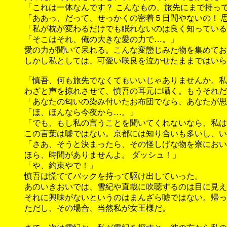
「これは一体なんです？ こんなもの、旅先にまで持っ
「ああっ、だって、せっかくの密着５日間やないの！ 
「私が枕が変わるだけでも眠れないのは良く知っている
「そこはそれ、俺の大きな愛の力で…。」
愛の力が聞いて呆れる。こんな変態じみた物を集めてお
しかし私としては、可愛い咲良を泣かせたままではいら
「慎吾、何も旅先でなくてもいいじゃありませんか。私
わざと声を掠れさせて、慎吾の耳元に囁く。もうそれだ
「あなたの匂いの染み付いたお布団でなら、あなたが思
「ほ、ほんなら今夜から…。」
「でも、もし私の言うことを聞いてくれないなら、私は
この言葉は嘘ではない。京都には知り合いも多いし、い
「さあ、そうと決まったら、その怪しげな物を寮におい
ほら、時間がありませんよ。 ダッシュ！」
「や、約束やで！」
慎吾は慌ててバックを持って駆け出していった。
あのいきおいでは、雪紀や直哉に吹聴するのは目に見え
それに興味がないというのはまんざら嘘ではない。帰っ
ただし、その場合、当然私が女王様だ。