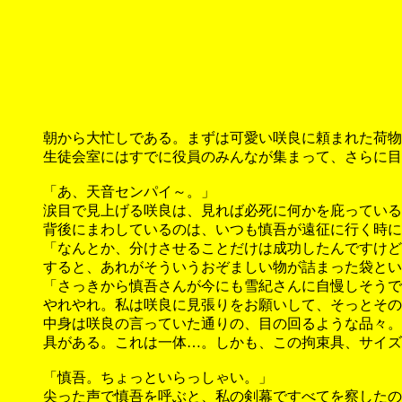
朝から大忙しである。まずは可愛い咲良に頼まれた荷物
生徒会室にはすでに役員のみんなが集まって、さらに目
「あ、天音センパイ～。」
涙目で見上げる咲良は、見れば必死に何かを庇っている
背後にまわしているのは、いつも慎吾が遠征に行く時に
「なんとか、分けさせることだけは成功したんですけど
すると、あれがそういうおぞましい物が詰まった袋とい
「さっきから慎吾さんが今にも雪紀さんに自慢しそうで
やれやれ。私は咲良に見張りをお願いして、そっとその
中身は咲良の言っていた通りの、目の回るような品々。
具がある。これは一体…。しかも、この拘束具、サイズ
「慎吾。ちょっといらっしゃい。」
尖った声で慎吾を呼ぶと、私の剣幕ですべてを察したの