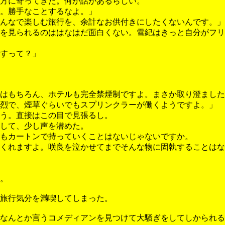
方に寄ってきた。何か話があるらしい。
。勝手なことするなよ。」
んなで楽しむ旅行を、余計なお供付きにしたくないんです。」
を見られるのははなはだ面白くない。雪紀はきっと自分がフリ
すって？」
はもちろん、ホテルも完全禁煙制ですよ。まさか取り澄ました
烈で、煙草ぐらいでもスプリンクラーが働くようですよ。」
う。直接はこの目で見張るし。
して、少し声を潜めた。
もカートンで持っていくことはないじゃないですか。
くれますよ。咲良を泣かせてまでそんな物に固執することはな
。
旅行気分を満喫してしまった。
なんとか言うコメディアンを見つけて大騒ぎをしてしかられる