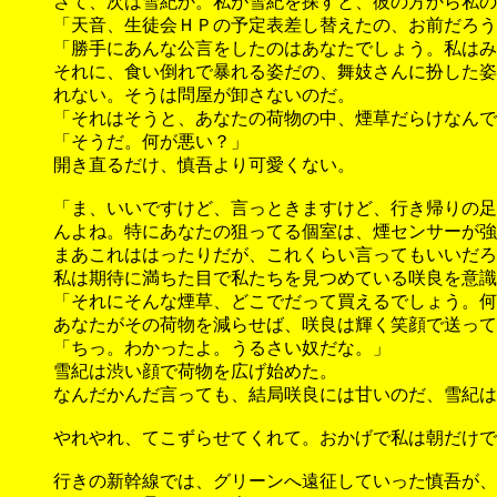
さて、次は雪紀か。私が雪紀を探すと、彼の方から私の
「天音、生徒会ＨＰの予定表差し替えたの、お前だろう
「勝手にあんな公言をしたのはあなたでしょう。私はみ
それに、食い倒れで暴れる姿だの、舞妓さんに扮した姿
れない。そうは問屋が卸さないのだ。
「それはそうと、あなたの荷物の中、煙草だらけなんで
「そうだ。何が悪い？」
開き直るだけ、慎吾より可愛くない。
「ま、いいですけど、言っときますけど、行き帰りの足
んよね。特にあなたの狙ってる個室は、煙センサーが強
まあこれははったりだが、これくらい言ってもいいだろ
私は期待に満ちた目で私たちを見つめている咲良を意識
「それにそんな煙草、どこでだって買えるでしょう。何
あなたがその荷物を減らせば、咲良は輝く笑顔で送って
「ちっ。わかったよ。うるさい奴だな。」
雪紀は渋い顔で荷物を広げ始めた。
なんだかんだ言っても、結局咲良には甘いのだ、雪紀は
やれやれ、てこずらせてくれて。おかげで私は朝だけで
行きの新幹線では、グリーンへ遠征していった慎吾が、