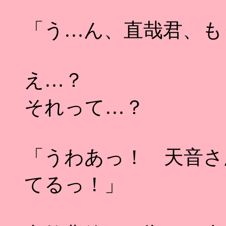
「う…ん、直哉君、も
え…？
それって…？
「うわあっ！ 天音さ
てるっ！」