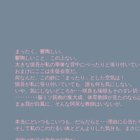
まったく、鬱陶しい。
鬱陶しいこと、この上ない。
大きな慎吾が私の華奢な背中にべったりと張り付いてい
おまけにここは生徒会室だ。
何なんだ、この妙に「まったり」とした空気は！
慎吾が私に張り付いていても、誰も何も気にしない。
いや、気にしないどころか･･･咲良も瑞樹もそのダレ切
･････････脳ミソ筋肉の集大成、体育教師が見たの
まぁ我が白鳳に、そんな阿呆な教師はいないが。
本当にどいつもこいつも、だらだらと･･･理由に心当
そして私のこのだるい体とどんよりした気分も、まさに