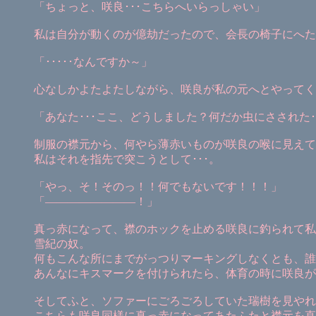
「ちょっと、咲良･･･こちらへいらっしゃい」
私は自分が動くのが億劫だったので、会長の椅子にへた
「･････なんですか～」
心なしかよたよたしながら、咲良が私の元へとやってく
「あなた･･･ここ、どうしました？何だか虫にさされた･
制服の襟元から、何やら薄赤いものが咲良の喉に見えて
私はそれを指先で突こうとして･･･。
「やっ、そ！そのっ！！何でもないです！！！」
「――――――――！」
真っ赤になって、襟のホックを止める咲良に釣られて私
雪紀の奴。
何もこんな所にまでがっつりマーキングしなくとも、誰
あんなにキスマークを付けられたら、体育の時に咲良が
そしてふと、ソファーにごろごろしていた瑞樹を見やれ
こちらも咲良同様に真っ赤になってあたふたと襟元を直