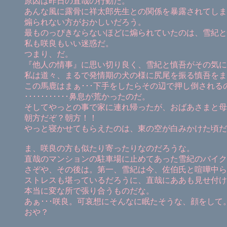
原因は昨日の直哉の行動だ。
あんな風に露骨に祥太郎先生との関係を暴露されてしまえ
煽られない方がおかしいだろう。
最ものっぴきならないほどに煽られていたのは、雪紀と
私も咲良もいい迷惑だ。
つまり、だ。
『他人の情事』に思い切り良く、雪紀と慎吾がその気に
私は道々、まるで発情期の犬の様に尻尾を振る慎吾をま
この馬鹿はまぁ･･･下手をしたらその辺で押し倒され
･･･････････鼻息が荒かったのだ。
そしてやっとの事で家に連れ帰ったが、おばあさまと母
朝方だぞ？朝方！！
やっと寝かせてもらえたのは、東の空が白みかけた頃だ
ま、咲良の方も似たり寄ったりなのだろうな。
直哉のマンションの駐車場に止めてあった雪紀のバイク
さぞや、その後は。第一、雪紀は今、佐伯氏と喧嘩中ら
ストレスも堪っているだろうに、直哉にああも見せ付け
本当に変な所で張り合うものだな。
あぁ･･･咲良。可哀想にそんなに眠たそうな、顔をして
おや？