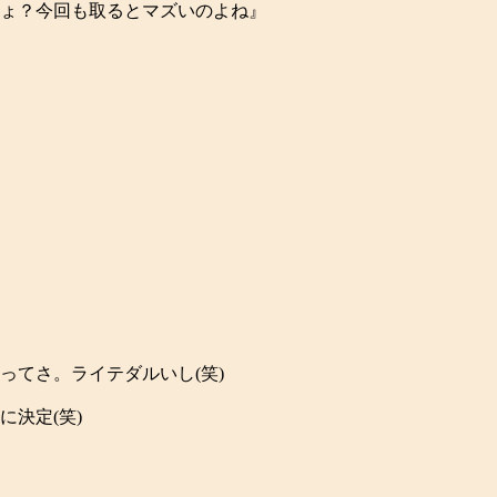
ょ？今回も取るとマズいのよね』
ってさ。ライテダルいし(笑)
決定(笑)