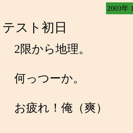
2003年 
テスト初日
2限から地理。
何っつーか。
お疲れ！俺（爽）