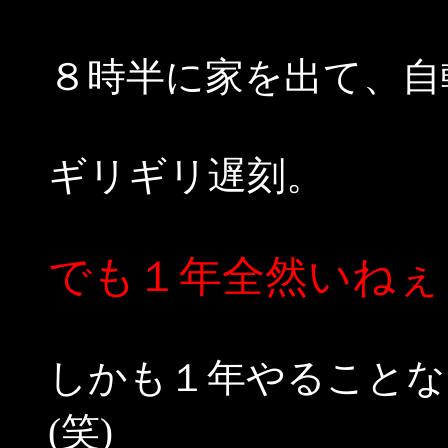
８時半に家を出て、自
ギリギリ遅刻。
でも１年全然いねぇ
しかも１年やることな
(笑)