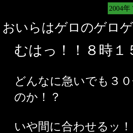
2004年
おいらはゲロのゲロゲ
むはっ！！８時１
どんなに急いでも３０
のか！？
いや間に合わせるッ！