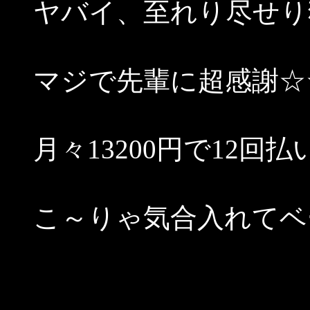
ヤバイ、至れり尽せり
マジで先輩に超感謝☆
月々13200円で12
こ～りゃ気合入れてベ