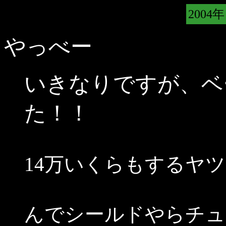
2004年
やっべー
いきなりですが、ベ
た！！
14万いくらもするヤツ(
んでシールドやらチュ