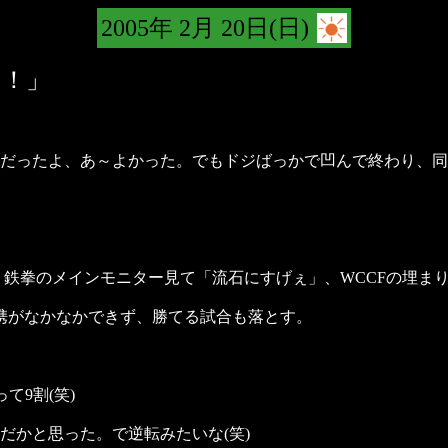
2005年 2月 20日(日)
！！」
だったよ、あ～よかった。でもドジばっかで凹んで終わり、同僚
(笑)、鉄拳のメインモニター見て「流石にすげぇ」、WCCFの埋ま
携がなかなかできず、勝てる試合も落とす。
て9割(笑)
だかと思った。で逆転みたいな(笑)