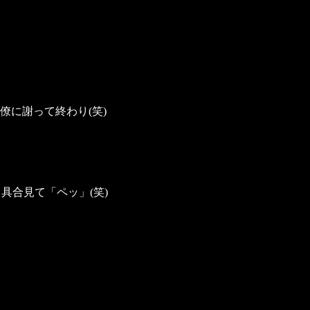
に謝って終わり(笑)
り具合見て「ペッ」(笑)