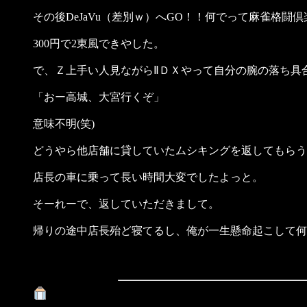
その後DeJaVu（差別ｗ）へGO！！何でって麻雀格闘倶
300円で2東風できやした。
で、Ｚ上手い人見ながらⅡＤＸやって自分の腕の落ち具
「おー高城、大宮行くぞ」
意味不明(笑)
どうやら他店舗に貸していたムシキングを返してもらう
店長の車に乗って長い時間大変でしたよっと。
そーれーで、返していただきまして。
帰りの途中店長殆ど寝てるし、俺が一生懸命起こして何