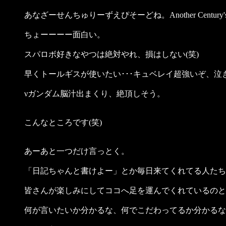
あなざーせんちゅりーずえぴそーどね。Another Century's
ちょーーーー面白い。
スパロボ好きなやつは絶対やれ、損はしない(笑)
早くトールギスが使いたい･･･キュベレイ超強いぞ、泣
νガンダム脳汁出まくり、絶頂しそう。
こんなところです(笑)
あーあと一つだけ言っとく。
「日記ちゃんと書けよー」とか毎日来てくれてる人たち
皆さんが楽しみにしてココへ足を運んでくれているのと
何が言いたいか分かるな、何でこだわってるか分かるな？