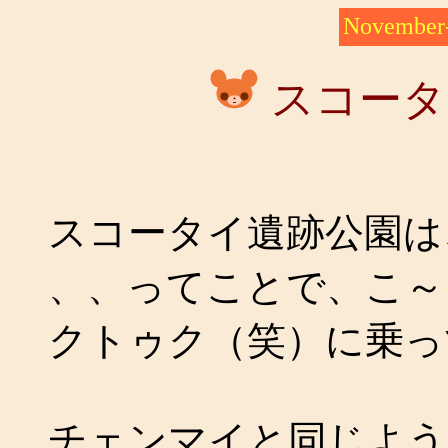
November-
スコータ
スコータイ遺跡公園は
、、ってことで、こ～
クトゥク（笑）に乗っ
チェンマイと同じよう