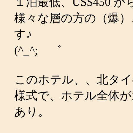
１泊最低、US$450 から
様々な層の方の（爆）
す♪
(^_^;ゝ゛
このホテル、、北タイ
様式で、ホテル全体が
あり。