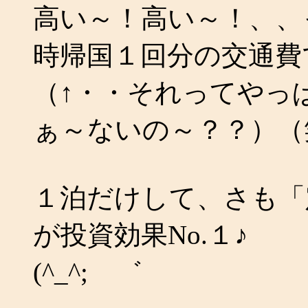
高い～！高い～！、、
時帰国１回分の交通費
（↑・・それってやっ
ぁ～ないの～？？）（
１泊だけして、さも「
が投資効果No.１♪
(^_^;ゝ゛