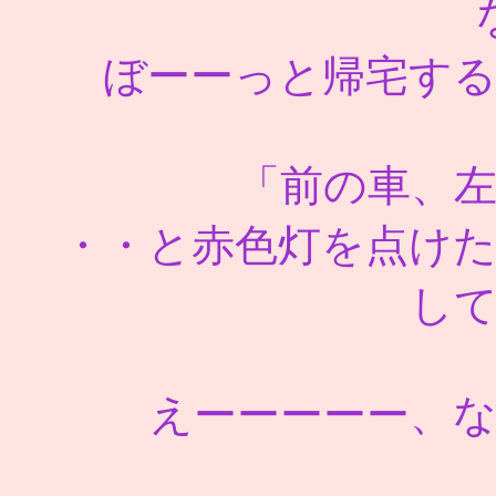
ぼーーっと帰宅す
「前の車、
・・と赤色灯を点け
し
えーーーーー、