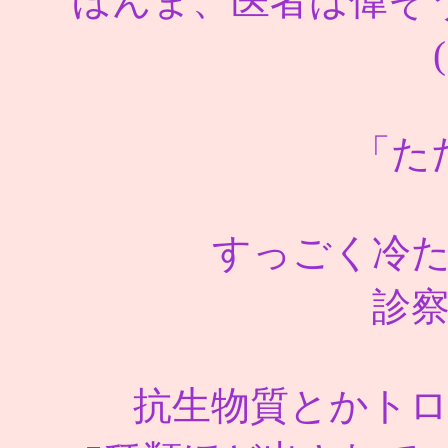
ほんま、医者は偉そ
「た
すっごく冷
診
抗生物質とかト