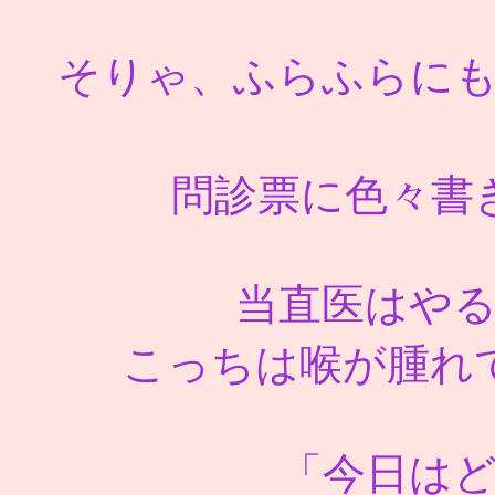
そりゃ、ふらふらに
問診票に色々書
当直医はや
こっちは喉が腫れ
「今日は