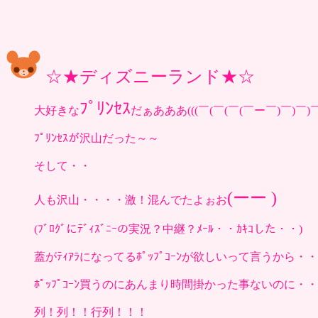
☆★ディズニーランド★☆
ﾌﾟﾘﾝｾｽ
大好きな
だぁあああ(((￣(￣(￣(￣ー￣)￣)￣)￣)
ﾌﾟﾘﾝｾｽが沢山だった～～
そして・・
(ーー )
人も沢山・・・・激！混んでたよぉお
(ﾌﾞﾛｸﾞにﾃﾞｨｽﾞﾆｰの実況？中継？ﾒｰﾙ・・ｶｷｺした・・)
蓋がﾃｨｱﾗになってるﾎﾟｯﾌﾟｺｰﾝが欲しいって言うから・・
ﾎﾟｯﾌﾟｺｰﾝ買うのにあんまり時間掛かった事ないのに・・
列！列！！行列！！！