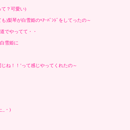
て？可愛い)
梨琴が白雪姫のﾍｱｰﾊﾞﾝﾄﾞをしてったの～
のを道でやってて・・
て白雪姫に
‘同じね！！’って感じやってくれたの～
_・)