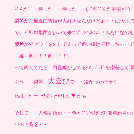
並んだ・・待った・・待った・・(でも並んだ甲斐が合っ
梨琴が、最近白雪姫が大好きなんだけどぉ・・(またしても)
で、ﾌﾟﾘﾝｾｽ集団が歩いて来てﾌﾟﾘﾝｾｽﾚｯｽﾝ？みたいな
梨琴がﾍｱｰﾊﾞﾝﾄﾞを外して走って追い掛けて行っちゃっ
「姫～同じ！！同じ！！」
って叫んでたら、白雪姫がしてるﾍｱｰﾊﾞﾝﾄﾞを指差して
大喜び
もうぅ！梨琴、
で・・凄かった(*~ρ~)
♥
私は、ｼｮｰﾍﾞｰｽのｼｮｰが1番
かも・・
そして・・人形を始め・・色々ﾌﾟﾘﾝｾｽｸﾞｯｽﾞを買わされた
THE！貧乏・・