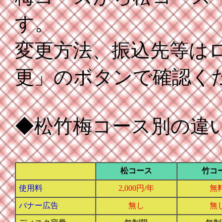
す。
変更方法、振込先等は
更」のボタンで確認く
◆松竹梅コース別の違
松コース
竹コ
使用料
2,000円/年
無
バナー広告
無し
無