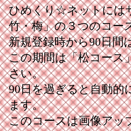
ひめくり☆ネットには
竹・梅」の３つのコー
新規登録時から90日間
この期間は「松コース
さい。
90日を過ぎると自動的
ます。
このコースは画像アッ