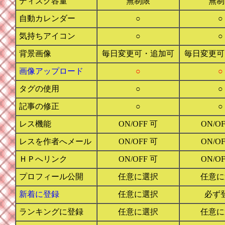
ディスク容量
無制限
無制
自動カレンダー
○
○
気持ちアイコン
○
○
背景画像
毎日変更可・追加可
毎日変更可
画像アップロード
○
○
タグの使用
○
○
記事の修正
○
○
レス機能
ON/OFF 可
ON/O
レスを作者へメール
ON/OFF 可
ON/O
ＨＰへリンク
ON/OFF 可
ON/O
プロフィール公開
任意に選択
任意に
新着に登録
任意に選択
必ず
ランキングに登録
任意に選択
任意に