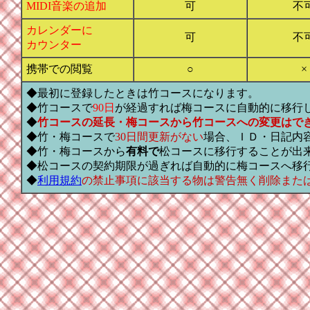
MIDI音楽の追加
可
不
カレンダーに
可
不
カウンター
携帯での閲覧
○
×
◆最初に登録したときは竹コースになります。
◆竹コースで
90日
が経過すれば梅コースに自動的に移行
◆
竹コースの延長・梅コースから竹コースへの変更はで
◆竹・梅コースで
30日間更新がない
場合、ＩＤ・日記内
◆竹・梅コースから
有料で
松コースに移行することが出
◆松コースの契約期限が過ぎれば自動的に梅コースへ移
◆
利用規約
の禁止事項に該当する物は警告無く削除また